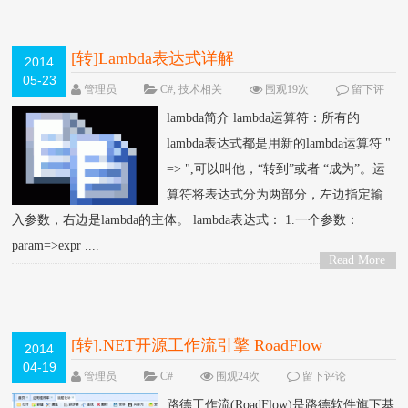
[转]Lambda表达式详解
2014
05-23
管理员
C#
,
技术相关
围观19次
留下评
论
lambda简介 lambda运算符：所有的
lambda表达式都是用新的lambda运算符 "
=> ",可以叫他，“转到”或者 “成为”。运
算符将表达式分为两部分，左边指定输
入参数，右边是lambda的主体。 lambda表达式： 1.一个参数：
param=>expr ....
Read More
>
[转].NET开源工作流引擎 RoadFlow
2014
04-19
管理员
C#
围观24次
留下评论
路德工作流(RoadFlow)是路德软件旗下基