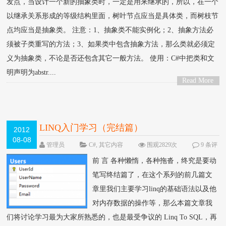
发点，当设计一个新的抽象类时，一定是用来继承的，所以，在一个
以继承关系形成的等级结构里面，树叶节点应当是具体类，而树枝节
点均应当是抽象类。 注意：1、抽象类不能实例化；2、抽象方法必
须被子类重写的方法；3、如果类中包含抽象方法，那么类就必须定
义为抽象类，不论是否还包含其它一般方法。 使用：C#中把类和文
明声明为abstr....
Read More
>
LINQ入门学习（完结篇）
2012
08-08
管理员
C#
,
其它内容
围观2829次
9 条评
论
前 言 各种懒惰，各种拖沓，终究是要动
笔写终结篇了，在这个系列的前几篇文
章里我们主要学习linq的基础语法以及他
对内存数据的操作等，那么本篇文章我
们将讨论学习最为大家所熟悉的，也是最受争议的 Linq To SQL，再