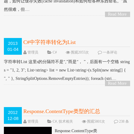
题，如何让缓存失效(cache invalidation)和如何给各种东西命名。”虽
然很难，但....
Read More
>
C#中字符串转化为List
2013
01-04
管理员
C#
围观2055次
一条评论
字符串转List 这里s的分隔符不是“,”而是“， ”，后面有一个空格 string
s = "1, 2, 3"; List<string> list = new List<string>(s.Split(new string[] {
", " }, StringSplitOptions.RemoveEmptyEntries)); foreach (stri....
Read More
>
Response.ContentType类型的汇总
2012
12-08
管理员
C#
,
技术相关
围观5801次
238 条
评论
Response.ContentType类