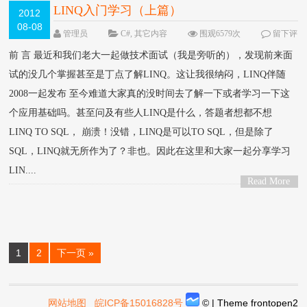
LINQ入门学习（上篇）
2012
08-08
管理员
C#
,
其它内容
围观6579次
留下评
论
前 言 最近和我们老大一起做技术面试（我是旁听的），发现前来面
试的没几个掌握甚至是丁点了解LINQ。这让我很纳闷，LINQ伴随
2008一起发布 至今难道大家真的没时间去了解一下或者学习一下这
个应用基础吗。甚至问及有些人LINQ是什么，答题者想都不想
LINQ TO SQL， 崩溃！没错，LINQ是可以TO SQL，但是除了
SQL，LINQ就无所作为了？非也。因此在这里和大家一起分享学习
LIN....
Read More
>
1
2
下一页 »
网站地图
皖ICP备15016828号
© | Theme
frontopen2