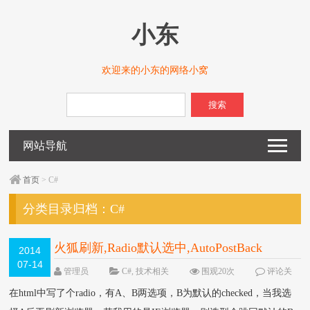
小东
欢迎来的小东的网络小窝
搜索
网站导航
首页
> C#
分类目录归档：
C#
火狐刷新,Radio默认选中,AutoPostBack
2014
07-14
管理员
C#
,
技术相关
围观20次
评论关
闭
在html中写了个radio，有A、B两选项，B为默认的checked，当我选