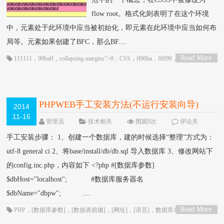
flow root。格式化则表明了在这个环境
中，元素处于此环境中应当被初始化，即元素在此环境中应当如何布
局等。元素如果创建了BFC，那么BF....
Read More
111111
，
90baff
，
collapsing-margins">8
，
CSS
，
ff90ba
，
ffff99
，
HTML
，
>
inline-formatting">inline
，
normal-block">10
PHPWEB手工安装方法(不运行安装向导)
2014
11-16
管理员
技术相关
围观9次
评论关
闭
手工安装步骤： 1、创建一个数据库，建的时候选择“整理”方式为：
utf-8 general ci 2、将base/install/db/db.sql 导入数据库 3、修改网站下
的config.inc.php，内容如下 <?php #[数据库参数]
$dbHost="localhost"; #数据库服务器名
$dbName="dbpw"; ....
Read More
PHP
，
[数据库参数]
，
[数据表前缀]
，
[网址]
，
[语言]
，
数据库名
，
数据库服
>
务器名
，
数据库用户名