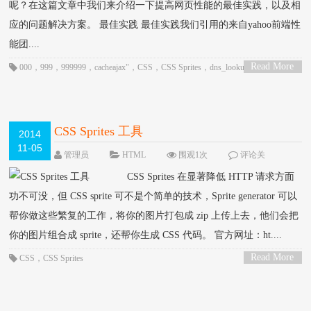
呢？在这篇文章中我们来介绍一下提高网页性能的最佳实践，以及相
应的问题解决方案。 最佳实践 最佳实践我们引用的来自yahoo前端性
能团....
Read More
000
，
999
，
999999
，
cacheajax"
，
CSS
，
CSS Sprites
，
dns_lookups"
，
>
HTML
，
iframes"
，
JavaScript
，
min_dom"
，
num_http"
，
postload"
，
preload"
，
redirects"
，
split"
CSS Sprites 工具
2014
11-05
管理员
HTML
围观1次
评论关
闭
CSS Sprites 在显著降低 HTTP 请求方面
功不可没，但 CSS sprite 可不是个简单的技术，Sprite generator 可以
帮你做这些繁复的工作，将你的图片打包成 zip 上传上去，他们会把
你的图片组合成 sprite，还帮你生成 CSS 代码。 官方网址：ht....
Read More
CSS
，
CSS Sprites
>