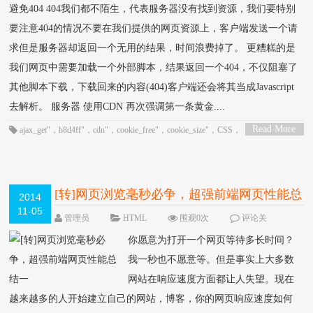
避免404 404我们都不陌生，代表服务器没有找到资源，我们要特别
要注意404的情况不要在我们提供的网页资源上，客户端发送一个请
求但是服务器却返回一个无用的结果，时间浪费掉了。 更糟糕的是
我们网页中需要加载一个外部脚本，结果返回一个404，不仅阻塞了
其他脚本下载，下载回来的内容(404)客户端还会将其当成Javascript
去解析。 服务器 使用CDN 再次强调第一条黄金....
Read More
ajax_get"
，
b8d4ff"
，
cdn"
，
cookie_free"
，
cookie_size"
，
CSS
，
>
css_expressions"
，
css_top"
，
emptysrc"
，
etags"
，
expires"
，
f08a00"
，
flush"
，
free_cdns"
，
gzip"
，
HTML
，
JavaScript
，
no404"
[转]网页浏览毫秒必争，超强前端网页性能总
2014
11-05
结一
管理员
HTML
围观0次
评论关
闭
你愿意为打开一个网页等待多长时间？
我一秒也不愿意等。但是事实上大多数
网站在响应速度方面都让人失望。现在
越来越多的人开始建立自己的网站，博客，你的网页响应速度如何