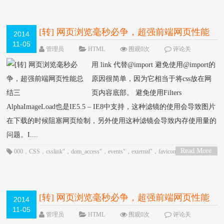
[转] 网页浏览毫秒必争，超强前端网页性能
2014
11-05
总结三
管理员
HTML
围观0次
评论关
闭
用 link 代替@import 避免使用@import的
原因很简单，因为它相当于将css放在网
页内容底部。 避免使用Filters
AlphaImageLoad也是IE5.5 – IE8中支持，这种滤镜的使用会导致图片
在下载的时候阻塞网页绘制，另外使用这种滤镜会导致内存使用量的
问题。I....
Read More
000
，
CSS
，
csslink"
，
dom_access"
，
events"
，
external"
，
favicon"
，
HTML
，
>
JavaScript
，
js_bottom"
，
js_dupes"
，
minify"
，
multipart"
，
no_filters"
，
no_scale"
，
opt_images"
，
opt_sprites"
，
Phone
，
sec8
，
under25"
[转] 网页浏览毫秒必争，超强前端网页性能
2014
11-05
总结二
管理员
HTML
围观0次
评论关
闭