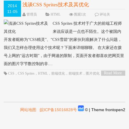
浅谈CSS Sprites技术及其优化
2014
11-05
管理员
HTML
围观1次
评论关
闭
CSS Sprites 技术对于广大的前端工程师
来说应该是一点也不陌生。这个被国内
开发者昵称为“CSS精灵”、“CSS雪碧”的家伙到底解决了什么问题，
我们又怎样合理使用这个技术呢？下面来详细聊聊。 在大家还在拨
号上网的“远古时期”，由于网速的限制，页面开发者都喜欢把网页里
面的图片字节数控制的非....
Read More
CSS
，
CSS Sprites
，
HTML
，
前端优化
，
前端技术
，
图片优化
，
雪碧图
>
网站地图
皖ICP备15016828号
© | Theme
frontopen2