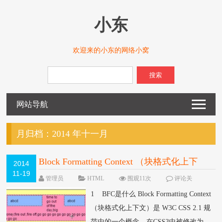
小东
欢迎来的小东的网络小窝
搜索
网站导航
月归档：
2014 年十一月
Block Formatting Context （块格式化上下
2014
11-19
文）
管理员
HTML
围观11次
评论关
闭
1 BFC是什么 Block Formatting Context
（块格式化上下文）是 W3C CSS 2.1 规
范中的一个概念，在CSS3中被修改为