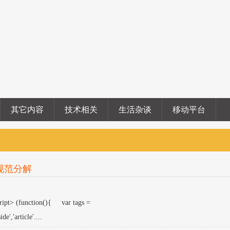
其它内容
技术相关
生活杂谈
移动平台
规范分解
(function(){ var tags =
de','article'....