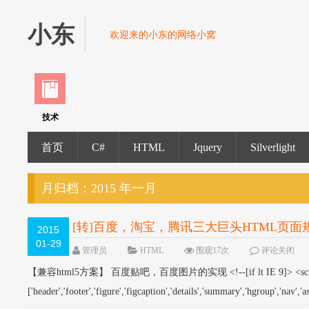
小东
欢迎来的小东的网络小窝
技术
首页
C#
HTML
Jquery
Silverlight
月归档：
2015 年一月
[转]百度，淘宝，腾讯三大巨头HTML页面
2015
01-29
管理员
HTML
围观17次
评论关闭
【兼容html5方案】 百度贴吧，百度图片的实现 <!--[if lt IE 9]> <script> 
['header','footer','figure','figcaption','details','summary','hgroup','nav','asi