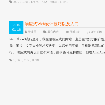
000
，
010101
，
676767
，
CSS
，
fff691
，
HTML
响应式Web设计技巧以及入门
2015
01-16
管理员
其它内容
围观1次
评论关闭
html5和css3流行至今，我在做响应式的网站一直是在“尝试
局、图片、文字大小等相应改变。以后使用平板、手机浏览网站的用户
行。 响应式网页设计这个术语，由伊桑马克特提出，他在Alist Apa
"
，
666
，
CSS
，
HTML