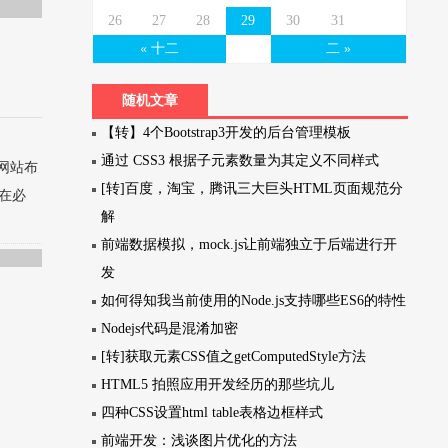
26
27
28
29
30
31
« 十二
二 »
随机文章
【转】4个Bootstrap3开发的后台管理模板
通过 CSS3 根据子元素数量为其定义不同样式
网站布
[转]百度，淘宝，腾讯三大巨头HTML页面规范分
势在必
解
前端数据模拟，mock.js让前端独立于后端进行开
发
如何得知我当前使用的Node.js支持哪些ES6的特性
Nodejs代码是混淆加密
[转]获取元素CSS值之getComputedStyle方法
HTML5 拍照应用开发经历的那些坑儿
四种CSS设置html table表格边框样式
前端开发：浅谈图片优化的方法