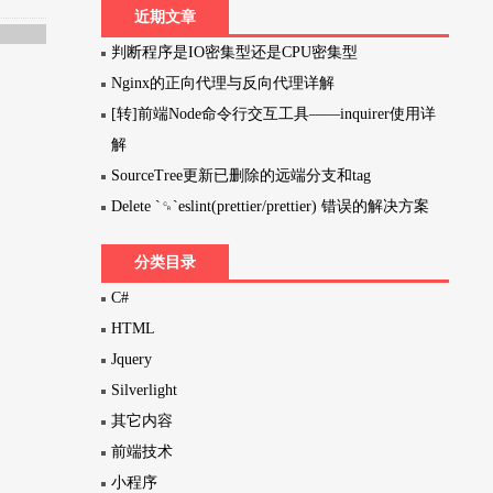
近期文章
判断程序是IO密集型还是CPU密集型
Nginx的正向代理与反向代理详解
[转]前端Node命令行交互工具——inquirer使用详
解
SourceTree更新已删除的远端分支和tag
Delete `␍`eslint(prettier/prettier) 错误的解决方案
分类目录
C#
HTML
Jquery
Silverlight
其它内容
前端技术
小程序