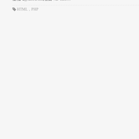
HTML
，
PHP