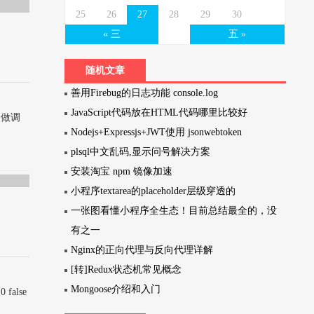
25
26
27
28
29
30
« 三
五 »
随机文章
善用Firebug的日志功能 console.log
JavaScript代码放在HTML代码哪里比较好
叫做调
Nodejs+Expressjs+JWT使用 jsonwebtoken
plsql中文乱码,显示问号解决方案
安装淘宝 npm 镜像加速
小程序textarea的placeholder层级穿透的
一张图看懂小程序全生态！目前总结最全的，没
有之一
Nginx的正向代理与反向代理详解
[转]Redux状态机常见概念
Mongoose介绍和入门
0 false