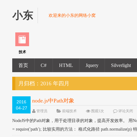
小东
欢迎来的小东的网络小窝
技术
首页
C#
HTML
Jquery
Silverlight
月归档：
2016 年四月
node.js中Path对象
2016
04-27
管理员
前端技术
围观1次
评论关闭
NodeJS中的Path对象，用于处理目录的对象，提高开发效率。 用NodeJS的
= require('path'); 比较实用的方法： 格式化路径 path.normal