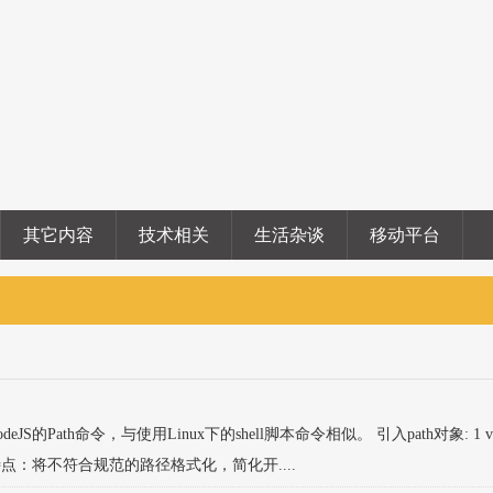
其它内容
技术相关
生活杂谈
移动平台
Path命令，与使用Linux下的shell脚本命令相似。 引入path对象: 1 var 
ize(p) 特点：将不符合规范的路径格式化，简化开....