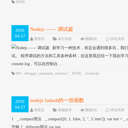
HTML
Nodejs —— 调试篇
2016
04-27
管理员
其它内容
围观0次
评论关闭
新学习一种技术，肯定会遇到很多坑，我
试。 程序调试的方法和工具多种多样，在这里我总结一下我在学习nodej
console.log，可以在控制台....
000
，
debugger_commands_reference"
，
HTML
，
JavaScript
nodejs lodash的一些函数
2016
04-27
管理员
前端技术
围观6次
评论关闭
1 _.compact用法 _.compact([0, 1, false, 2, '', 3,'mm']); var test = _.comp
空格 2_.different用法 var test....