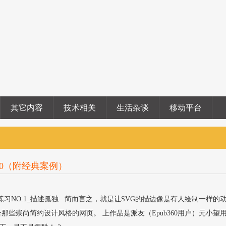
其它内容
技术相关
生活杂谈
移动平台
10（附经典案例）
VG练习NO.1_描述孤独 简而言之，就是让SVG的描边像是有人绘制一样的
那些崇尚简约设计风格的网页。 上作品是派友（Epub360用户）元小望