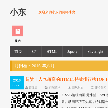
小东
欢迎来的小东的网络小窝
技术
首页
C#
HTML
Jquery
Silverlight
月归档：
2016 年六月
超赞！人气超高的HTML5特效排行榜TOP 
2016
06-29
管理员
前端技术
围观14次
评论关闭
2. SVG路径动画 元小望：S
果。动画轻巧不失真，特别适合