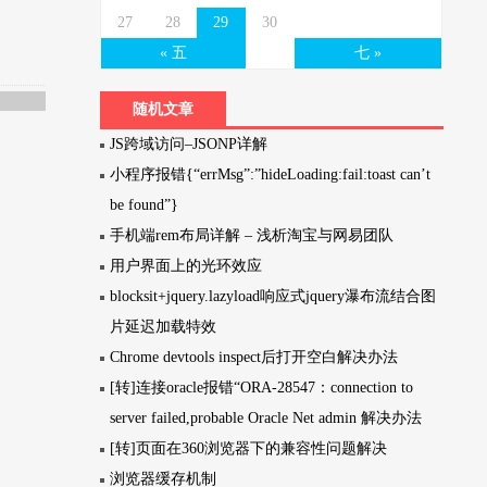
27
28
29
30
« 五
七 »
随机文章
JS跨域访问–JSONP详解
小程序报错{“errMsg”:”hideLoading:fail:toast can’t
be found”}
手机端rem布局详解 – 浅析淘宝与网易团队
用户界面上的光环效应
blocksit+jquery.lazyload响应式jquery瀑布流结合图
片延迟加载特效
Chrome devtools inspect后打开空白解决办法
[转]连接oracle报错“ORA-28547：connection to
server failed,probable Oracle Net admin 解决办法
[转]页面在360浏览器下的兼容性问题解决
浏览器缓存机制